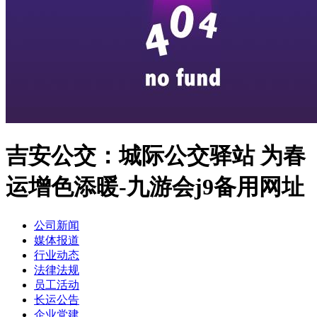
吉安公交：城际公交驿站 为春
运增色添暖-九游会j9备用网址
公司新闻
媒体报道
行业动态
法律法规
员工活动
长运公告
企业党建