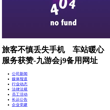
旅客不慎丢失手机 车站暖心
服务获赞-九游会j9备用网址
公司新闻
媒体报道
行业动态
法律法规
员工活动
长运公告
企业党建