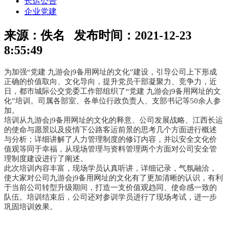
长运公告
企业党建
来源：
佚名
发布时间：
2021-12-23
8:55:49
为加强“党建 九游会j9备用网址的文化”建设，引导公司上下形成
正确的价值取向、文化导向，提升党员干部凝聚力、竞争力，近
日，都市城际公交党委工作部组织了“党建 九游会j9备用网址的文
化”培训。司属各部室、各单位行政负责人、支部书记等50余人参
加。
培训从九游会j9备用网址的文化的释意、公司发展战略、江西长运
的使命与愿景以及疫情下公路客运前景的思考几个方面进行概述
与分析；详细讲解了人力管理制度的修订内容，并以安全文化价
值观等同于幸福，从现场管理与资料管理两个方面对公司安全管
理制度建设进行了阐述。
此次培训内容丰富，现场学员认真听讲，详细记录，气氛融洽，
使大家对公司九游会j9备用网址的文化有了更加清晰的认识，有利
于当前公司转型升级期间，打造一支价值观趋同、使命感一致的
队伍。培训结束后，公司还对参训学员进行了现场考试，进一步
巩固培训效果。