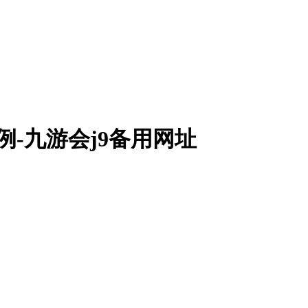
-九游会j9备用网址