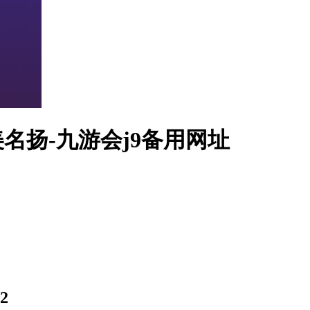
美名扬-九游会j9备用网址
42