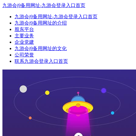
九游会j9备用网址-九游会登录入口首页
九游会j9备用网址-九游会登录入口首页
九游会j9备用网址的介绍
股东平台
主要业务
企业党建
九游会j9备用网址的文化
公司荣誉
联系九游会登录入口首页