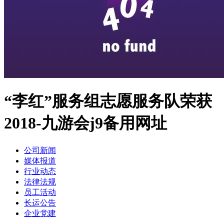
“李红”服务组志愿服务队荣获
2018-九游会j9备用网址
公司新闻
媒体报道
行业动态
法律法规
员工活动
长运公告
企业党建