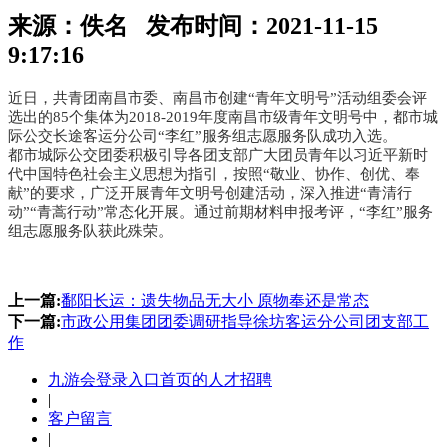
来源：
佚名
发布时间：
2021-11-15
9:17:16
近日，共青团南昌市委、南昌市创建“青年文明号”活动组委会评
选出的85个集体为2018-2019年度南昌市级青年文明号中，都市城
际公交长途客运分公司“李红”服务组志愿服务队成功入选。
都市城际公交团委积极引导各团支部广大团员青年以习近平新时
代中国特色社会主义思想为指引，按照“敬业、协作、创优、奉
献”的要求，广泛开展青年文明号创建活动，深入推进“青清行
动”“青蒿行动”常态化开展。通过前期材料申报考评，“李红”服务
组志愿服务队获此殊荣。
上一篇:
鄱阳长运：遗失物品无大小 原物奉还是常态
下一篇:
市政公用集团团委调研指导徐坊客运分公司团支部工
作
九游会登录入口首页的人才招聘
|
客户留言
|