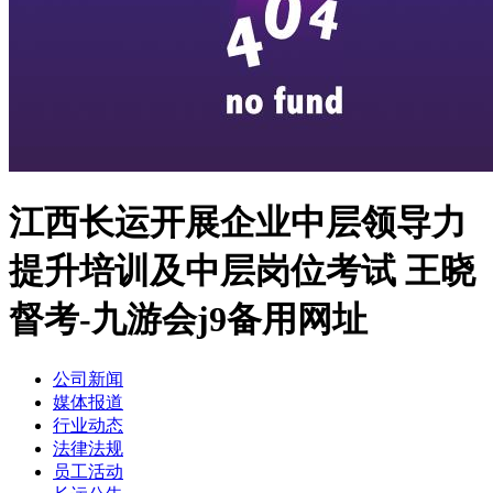
江西长运开展企业中层领导力
提升培训及中层岗位考试 王晓
督考-九游会j9备用网址
公司新闻
媒体报道
行业动态
法律法规
员工活动