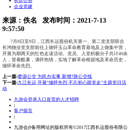
长运公告
企业党建
来源：
佚名
发布时间：
2021-7-13
9:57:50
7月8日至9日，江西长运股份机关第一、第二党支部联合
长鸿物业党支部前往上饶怀玉山革命教育基地及上饶集中营，
开展为期两天的红色走读活动。党员、入党积极分子共计
40余
人，
冒着酷暑，满怀热情，实地了解革命根据地及革命历史，
缅怀革命先烈。
上一篇:
婺源公交 为民办实事 新增7路公交线
下一篇:
九江长运 开展“缅怀先烈 不忘初心跟党走”主题党日活
动
九游会登录入口首页的人才招聘
|
客户留言
|
九游会j9备用网址的版权所有©2017江西长运股份有限公