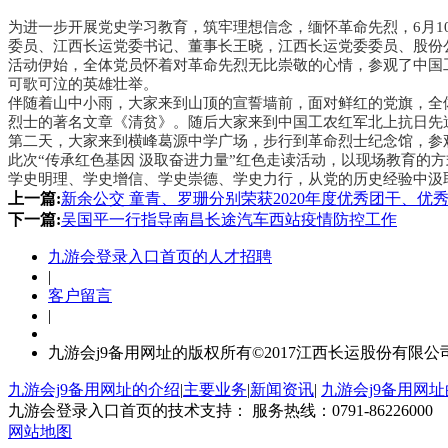
为进一步开展党史学习教育，筑牢理想信念，缅怀革命先烈，6月10
委员、江西长运党委书记、董事长王晓，江西长运党委委员、股份
活动伊始，全体党员怀着对革命先烈无比崇敬的心情，参观了中国
可歌可泣的英雄壮举。
伴随着山中小雨，大家来到山顶的宣誓墙前，面对鲜红的党旗，全
烈士的著名文章《清贫》。随后大家来到中国工农红军北上抗日先
第二天，大家来到横峰葛源中学广场，步行到革命烈士纪念馆，参
此次“传承红色基因 汲取奋进力量”红色走读活动，以现场教育
学史明理、学史增信、学史崇德、学史力行，从党的历史经验中汲取
上一篇:
新余公交 童青、罗珊分别荣获2020年度优秀团干、优
下一篇:
吴国平一行指导南昌长途汽车西站疫情防控工作
九游会登录入口首页的人才招聘
|
客户留言
|
九游会j9备用网址的版权所有©2017江西长运股份有限公
九游会j9备用网址的介绍
|
主要业务
|
新闻资讯
|
九游会j9备用网
九游会登录入口首页的技术支持：
服务热线：0791-86226000
网站地图