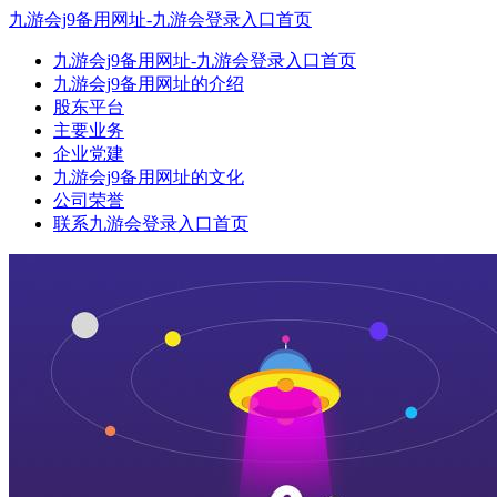
九游会j9备用网址-九游会登录入口首页
九游会j9备用网址-九游会登录入口首页
九游会j9备用网址的介绍
股东平台
主要业务
企业党建
九游会j9备用网址的文化
公司荣誉
联系九游会登录入口首页