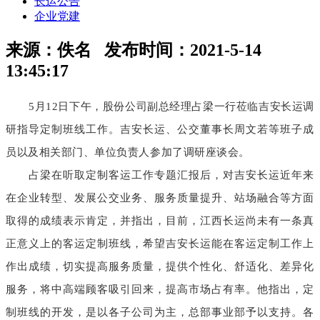
长运公告
企业党建
来源：
佚名
发布时间：
2021-5-14
13:45:17
5月12日下午，股份公司副总经理占梁一行莅临吉安长运调
研指导定制班线工作。吉安长运、公交董事长周文若等班子成
员以及相关部门、单位负责人参加了调研座谈会。
占梁在听取
定制客运工作
专题
汇报后，对吉安长运近年来
在企业转型、发展公交业务、服务质量提升、站场融合等方面
取得的成绩表示肯定，并指出，目前，江西长运尚未有一条真
正意义上的客运定制班线，希望吉安长运能在客运定制工作上
作出成绩，切实提高服务质量，提供个性化、舒适化、差异化
服务，将中高端顾客吸引回来，提高市场占有率。
他指出，定
制班线的开发，
是以各子公司为主
，总部事业部予以支持。
各