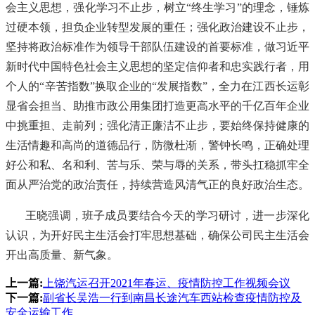
会主义思想，强化学习不止步，树立
“终生学习”的理念，锤炼
过硬本领，担负企业转型发展的重任；强化政治建设不止步，
坚持将政治标准作为领导干部队伍建设的首要标准，做习近平
新时代中国特色社会主义思想的坚定信仰者和忠实践行者，用
个人的“辛苦指数”换取企业的“发展指数”，全力在江西长运彰
显省会担当、助推市政公用集团打造更高水平的千亿百年企业
中挑重担、走前列；强化清正廉洁不止步，要始终保持健康的
生活情趣和高尚的道德品行，防微杜渐，警钟长鸣，正确处理
好公和私、名和利、苦与乐、荣与辱的关系，带头扛稳抓牢全
面从严治党的政治责任，持续营造风清气正的良好政治生态。
王晓强调，班子成员要结合今天的学习研讨，进一步深化
认识，为开好民主生活会打牢思想基础，确保公司民主生活会
开出高质量、新气象。
上一篇:
上饶汽运召开2021年春运、疫情防控工作视频会议
下一篇:
副省长吴浩一行到南昌长途汽车西站检查疫情防控及
安全运输工作