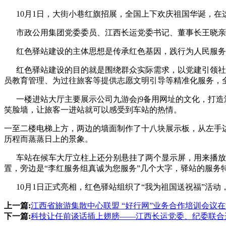
10月1日，大街小巷红旗招展，全国上下欢庆祖国华诞，在
市政公用集团党委委员、江西长运党委书记、董事长王晓亲
红色驿站建设的主体思想是传承红色基因，践行为人民服务宗
红色驿站建设的目的就是围绕群众实际需求，以党建引领社会
员教育管理、为过往旅客等提供志愿文明引导等精准化服务，
一楼进站大厅主要展示公司九游会j9备用网址的文化，打造深
笑脸墙，让旅客一进站就可以感受到车站的热情。
一至二楼电梯上方，两边的墙面制作了十八块展示板，从左手
历程而蒸蒸日上的景象。
车站在候车大厅立柱上还分别悬挂了两个显示屏，用来播放
置，旁边是“李红服务组真诚为您服务”几个大字，驿站的服务
10月1日正式亮相，红色驿站组织了“我为祖国送祝福”活动
上一篇:
江西省旅游集散中心联盟 “好行网”业务合作培训会议
下一篇:
科技让任前谈话插上翅膀——江西长运党委、纪委联合