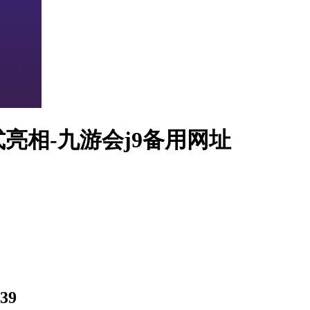
亮相-九游会j9备用网址
:39