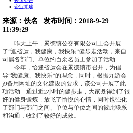
长运公告
企业党建
来源：
佚名
发布时间：
2018-9-29
11:39:29
昨天上午，景德镇公交有限公司工会开展
了“迎省运，我健康，我快乐”健步走活动，来自
司属各部门、单位约百余名员工参加了活动。
今年，恰逢省运会在景德镇市召开，为倡
导
“我健康、我快乐”的理念，同时，根据九游会
j9备用网址的文化建设的要求，该公司开展了此
项活动。通过近2小时的健步走，大家既得到了很
好的健身锻炼，放飞了愉悦的心情，同时也强化
了部门与部门之间、单位与单位之间的彼此联系
和沟通，收到了较好的成效。