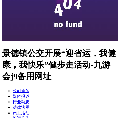
景德镇公交开展“迎省运，我健
康，我快乐”健步走活动-九游
会j9备用网址
公司新闻
媒体报道
行业动态
法律法规
员工活动